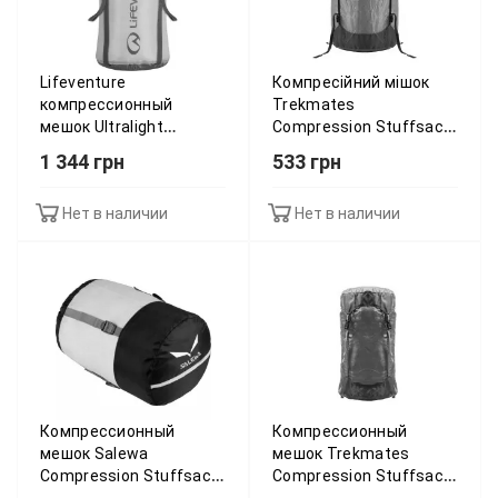
Lifeventure
Компресійний мішок
компрессионный
Trekmates
мешок Ultralight
Compression Stuffsack
Compression Sacks
22 л teal - O/S - синій
1 344 грн
533 грн
green 15
015.0635
Нет в наличии
Нет в наличии
Компрессионный
Компрессионный
мешок Salewa
мешок Trekmates
Compression Stuffsack
Compression Stuffsack