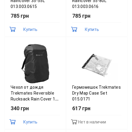
Raincover 35-55L
Raincover 55-80L
013.003.0615
013.003.0616
785 грн
785 грн
Купить
Купить
Чехол от дождя
Гермомешок Trekmates
Trekmates Reversible
Dry Map Case Set
Rucksack Rain Cover 15L
015.0171
015.1117
340 грн
617 грн
Купить
Нет в наличии