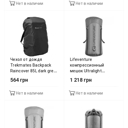
Нет в наличии
Нет в наличии
Чехол от дождя
Lifeventure
Trekmates Backpack
компрессионный
Raincover 85L dark grey
мешок Ultralight
- O/S - сірий 015.0774
Compression Sacks blue
564 грн
1 218 грн
10
Нет в наличии
Нет в наличии