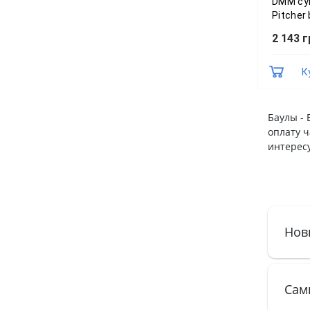
DMM су
Pitcher 
2 143 г
К
Баулы - 
оплату 
интерес
Нов
Сам