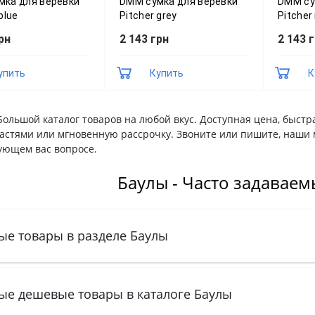
мка для веревки
DMM сумка для веревки
DMM су
blue
Pitcher grey
Pitcher
рн
2 143 грн
2 143 
упить
Купить
К
Большой каталог товаров на любой вкус. Доступная цена, быстр
частями или мгновенную рассрочку. Звоните или пишите, наши 
ующем вас вопросе.
Баулы - Часто задавае
ые товары в разделе Баулы
ые дешевые товары в каталоге Баулы