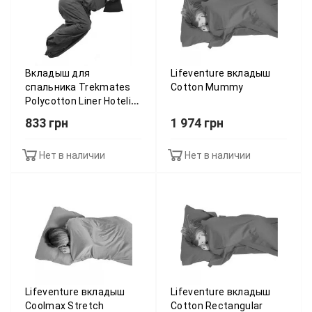
Вкладыш для
Lifeventure вкладыш
спальника Trekmates
Cotton Mummy
Polycotton Liner Hotelier
navy - O/S - синій
833 грн
1 974 грн
015.0803
Нет в наличии
Нет в наличии
Lifeventure вкладыш
Lifeventure вкладыш
Coolmax Stretch
Cotton Rectangular