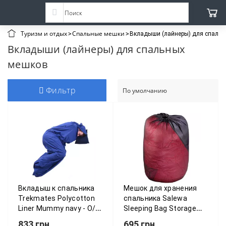
Туризм и отдых
Спальные мешки
Вкладыши (лайнеры) для спаль
Вкладыши (лайнеры) для спальных
мешков
Фильтр
Вкладыш к спальника
Мешок для хранения
Trekmates Polycotton
спальника Salewa
Liner Mummy navy - O/S
Sleeping Bag Storage
- синій 015.0802
Bag 013.003.0954
833 грн
695 грн