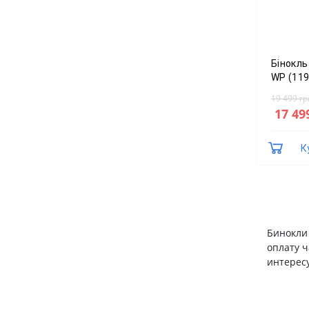
Бінокль
WP (119
19 499 гр
17 49
К
Бинокли 
оплату 
интерес