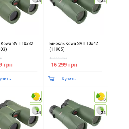
24
24
24
24
 Kowa SV II 10x32
Бінокль Kowa SV II 10x42
903)
(11905)
рн
18 099 грн
9 грн
16 299 грн
упить
Купить
3
3
3
3
24
24
24
24