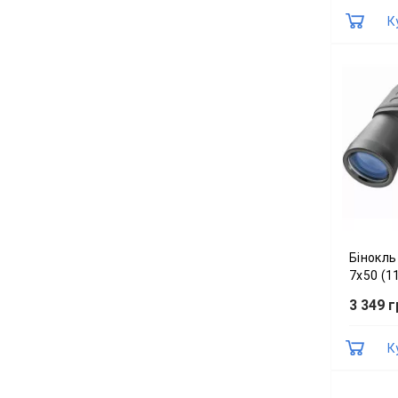
К
Бінокль
7x50 (1
3 349 г
К