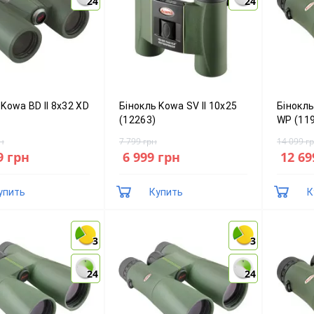
24
24
24
24
 Kowa BD II 8x32 XD
Бінокль Kowa SV II 10x25
Бінокль
(12263)
WP (11
н
7 799 грн
14 099 г
9 грн
6 999 грн
12 69
упить
Купить
К
3
3
3
3
24
24
24
24