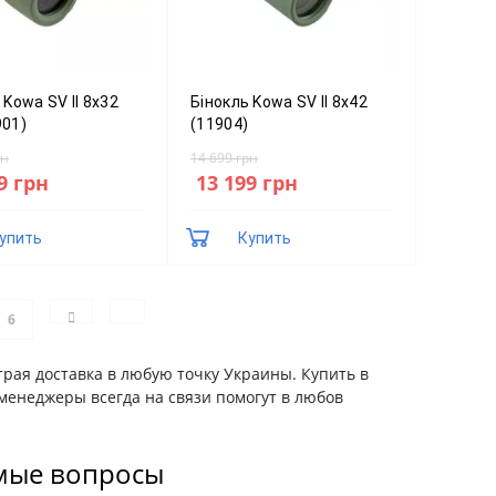
 Kowa SV II 8x32
Бінокль Kowa SV II 8x42
901)
(11904)
рн
14 699 грн
9 грн
13 199 грн
упить
Купить
6
трая доставка в любую точку Украины. Купить в
менеджеры всегда на связи помогут в любов
емые вопросы