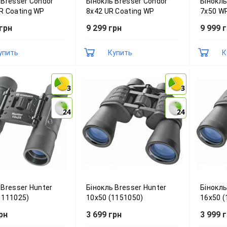
 Bresser Condor
Бінокль Bresser Condor
Бінокль
R Coating WP
8x42 UR Coating WP
7x50 W
1)
(1820843)
 грн
9 299 грн
9 999 
упить
Купить
К
3
3
3
3
24
24
24
24
 Bresser Hunter
Бінокль Bresser Hunter
Бінокль
1111025)
10x50 (1151050)
16x50 (
рн
3 699 грн
3 999 