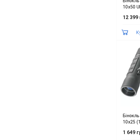
Бінокль
10x50 U
(182105
12 399
К
Бінокль
10x25 (
1 649 г