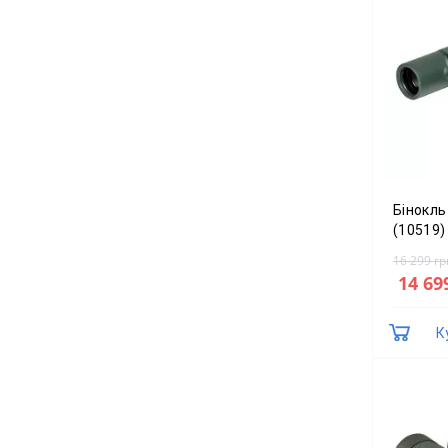
Бінокль
(10519)
16 299 гр
14 69
К