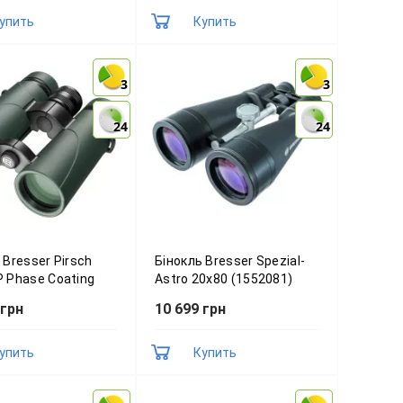
упить
Купить
3
3
3
3
24
24
24
24
 Bresser Pirsch
Бінокль Bresser Spezial-
 Phase Coating
Astro 20x80 (1552081)
42)
 грн
10 699 грн
упить
Купить