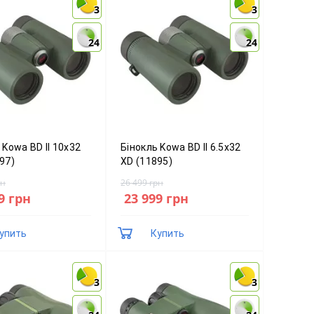
3
3
3
3
24
24
24
24
 Kowa BD II 10x32
Бінокль Kowa BD II 6.5x32
97)
XD (11895)
рн
26 499 грн
9 грн
23 999 грн
упить
Купить
3
3
3
3