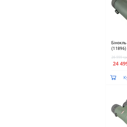
Бінокль
(11896)
26 999 гр
24 49
К