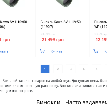
 Kowa SV II 10x50
Бінокль Kowa SV II 12x50
Бінокль
06)
(11907)
WP (11
н
23 999 грн
13 599 г
9 грн
21 499 грн
12 19
упить
Купить
К
1
2
3
4
5
- Большой каталог товаров на любой вкус. Доступная цена, быс
частями или мгновенную рассрочку. Звоните или пишите, наши 
ующем вас вопросе.
Бинокли - Часто задава