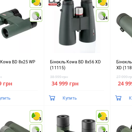
3
3
3
3
24
24
24
24
 Kowa BD 8x25 WP
Бінокль Kowa BD 8x56 XD
Бінокль
(11115)
XD (118
н
38 999 грн
27 999 г
9 грн
34 999 грн
24 99
упить
Купить
К
3
3
3
3