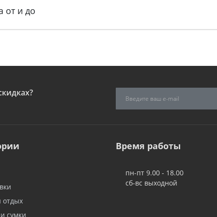
 от и до
скидках?
ории
Время работы
пн-пт 9.00 - 18.00
сб-вс выходной
вки
и отдых
 и сумки