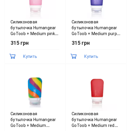
Силиконовая
Силиконовая
бутылочка Humangear
бутылочка Humangear
GoToob + Medium pink
GoToob + Medium purple
(рожевий) 022.0016
(фіолетовий) 022.0018
315 грн
315 грн
Купить
Купить
Силиконовая
Силиконовая
бутылочка Humangear
бутылочка Humangear
GoToob + Medium
GoToob + Medium red