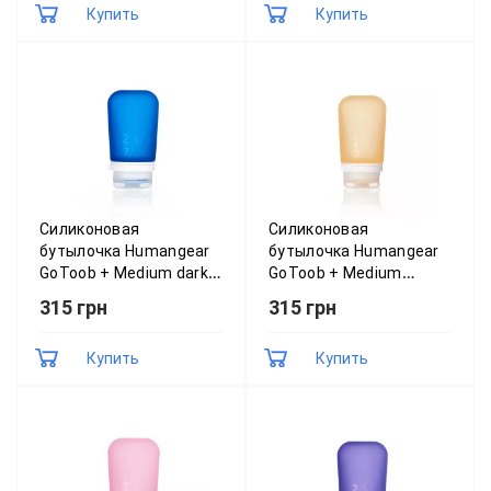
Купить
Купить
Силиконовая
Силиконовая
бутылочка Humangear
бутылочка Humangear
GoToob + Medium dark
GoToob + Medium
blue (синій) 022.0019
orange (оранжевий)
315 грн
315 грн
022.0015
Купить
Купить