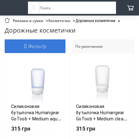
Рюкзаки и сумки
Косметички
Дорожные косметички
Дорожные косметички
Фильтр
Силиконовая
Силиконовая
бутылочка Humangear
бутылочка Humangear
GoToob + Medium aqua
GoToob + Medium clear
(бликитний) 022.0017
(білий) 022.0011
315 грн
315 грн