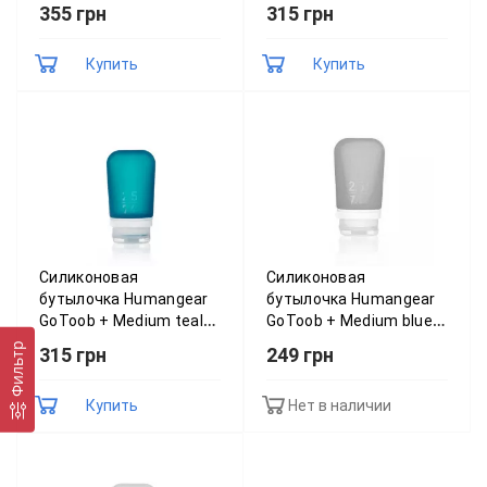
Rainbow 022.0021
(червоний) 022.0014
355 грн
315 грн
Купить
Купить
Силиконовая
Силиконовая
бутылочка Humangear
бутылочка Humangear
GoToob + Medium teal
GoToob + Medium blue
(синій) 022.0020
(блакитний) 022.0013
Фильтр
315 грн
249 грн
Купить
Нет в наличии