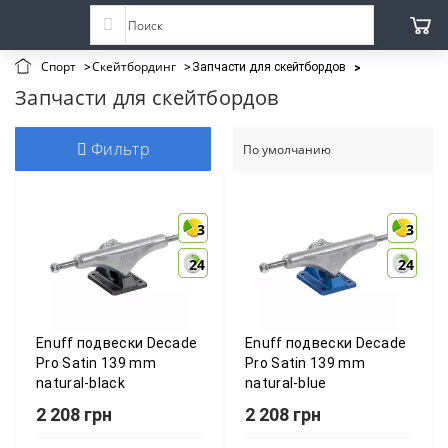
Спорт
Скейтбординг
Запчасти для скейтбордов
Запчасти для скейтбордов
Фильтр
3
3
3
3
24
24
24
24
Enuff подвески Decade
Enuff подвески Decade
Pro Satin 139 mm
Pro Satin 139 mm
natural-black
natural-blue
2 208 грн
2 208 грн