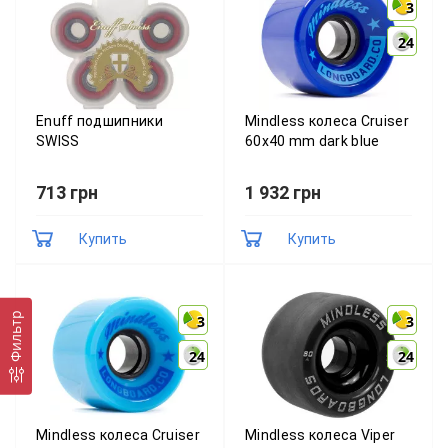
3
3
24
24
Enuff подшипники
Mindless колеса Cruiser
SWISS
60x40 mm dark blue
713 грн
1 932 грн
Купить
Купить
Фильтр
3
3
3
3
24
24
24
24
Mindless колеса Cruiser
Mindless колеса Viper