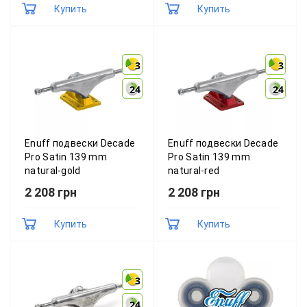
Купить
Купить
3
3
3
3
24
24
24
24
Enuff подвески Decade
Enuff подвески Decade
Pro Satin 139 mm
Pro Satin 139 mm
natural-gold
natural-red
2 208 грн
2 208 грн
Купить
Купить
3
3
24
24